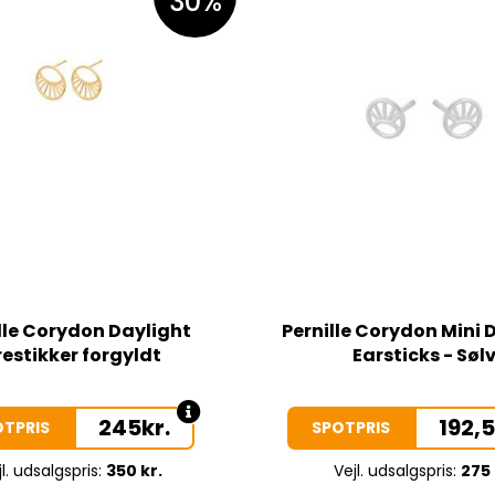
30%
lle Corydon Daylight
Pernille Corydon Mini 
estikker forgyldt
Earsticks - Søl
245
kr.
192,
OTPRIS
SPOTPRIS
l. udsalgspris:
350 kr.
Vejl. udsalgspris:
275 