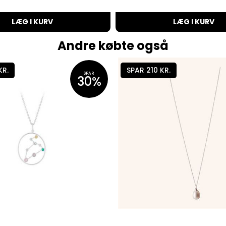
LÆG I KURV
LÆG I KURV
Andre købte også
KR.
SPAR 210 KR.
SPAR
30%