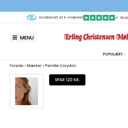
Godkendt af E-mærket
Grat
MENU
›
›
Forside
Mærker
Pernille Corydon
SPAR 120 KR.