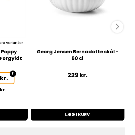
ere varianter
d Poppy
Georg Jensen Bernadotte skål -
 Forgyldt
60 cl
229
kr.
0
kr.
kr.
G
LÆG I KURV