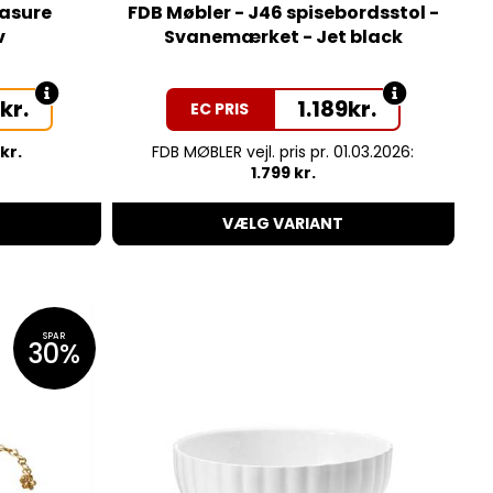
easure
FDB Møbler - J46 spisebordsstol -
v
Svanemærket - Jet black
0
kr.
1.189
kr.
EC PRIS
kr.
FDB MØBLER vejl. pris pr. 01.03.2026:
1.799 kr.
VÆLG VARIANT
SPAR
30%