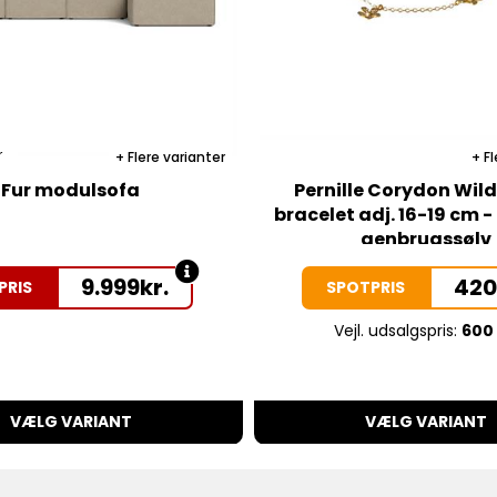
r
Flere varianter
Fl
Fur modulsofa
Pernille Corydon Wil
bracelet adj. 16-19 cm -
genbrugssølv
9.999
kr.
42
PRIS
SPOTPRIS
Vejl. udsalgspris:
600 
VÆLG VARIANT
VÆLG VARIANT