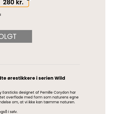
280
kr.
OLGT
dte ørestikkere i serien Wild
y Earsticks designet af Pernille Corydon har
stet overflade med form som naturens egne
ndelse om, at vi ikke kan tæmme naturen.
gså i sølv.