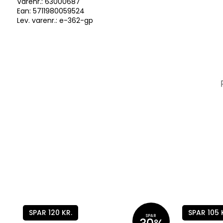
Varenr.:
63000687
Ean: 5711980059524
Lev. varenr.:
e-362-gp
SPAR 120 KR.
SPAR 105 
SPAR