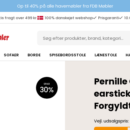
Op til 40% på alle havemøbler fra FDB Møbler
is fragt over 499 kr.
100% danskejet webshop
Prisgaranti
10
SOFAER
BORDE
SPISEBORDSSTOLE
LÆNESTOLE
H
Pernill
SPAR
30%
earstick
Forgyld
Vejl. udsalgspris: