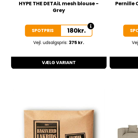
HYPE THE DETAiL mesh blouse -
Pernille
Grey
180
kr.
SPOTPRIS
SP
Vejl. udsalgspris:
375 kr.
Vej
VÆLG VARIANT