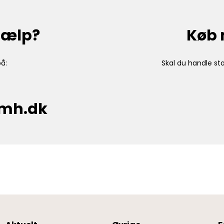
hjælp?
Køb 
å:
Skal du handle sto
cmh.dk