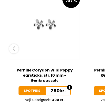
30%
Pernille Corydon Wild Poppy
Perni
earsticks, str. 10 mm -
Ør
Genbrugssølv
280
kr.
SPOTPRIS
SP
Vejl. udsalgspris:
400 kr.
Vej