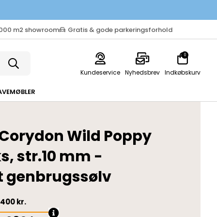
.000 m2 showroom
Gratis & gode parkeringsforhold
0
Kundeservice
Nyhedsbrev
Indkøbskurv
AVEMØBLER
e Corydon Wild Poppy
s, str.10 mm -
t genbrugssølv
400 kr.