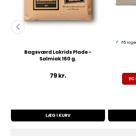
På lage
Bagsværd Lakrids Plade -
Salmiak 160 g.
79
kr.
EC 
LÆG I KURV