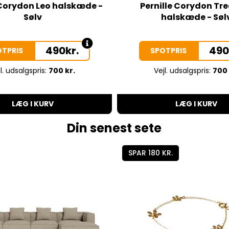
 Corydon Leo halskæde -
Pernille Corydon Tr
Sølv
halskæde - Søl
490
kr.
49
OTPRIS
SPOTPRIS
l. udsalgspris:
700 kr.
Vejl. udsalgspris:
700 
LÆG I KURV
LÆG I KURV
Din senest sete
SPAR 180 KR.