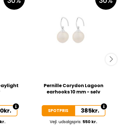
30%
30%
Daylight
Pernille Corydon Lagoon
v
earhooks 10 mm - sølv
50
kr.
385
kr.
SPOTPRIS
kr.
Vejl. udsalgspris:
550 kr.