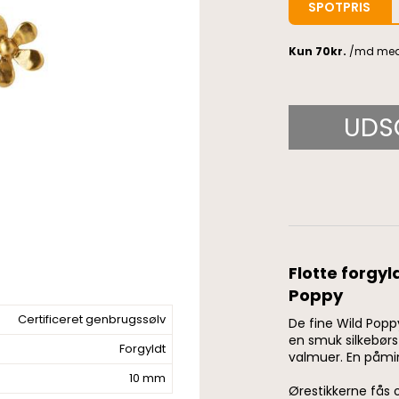
SPOTPRIS
UDS
Flotte forgyl
Poppy
Certificeret genbrugssølv
De fine Wild Popp
en smuk silkebør
Forgyldt
valmuer. En påmi
10 mm
Ørestikkerne fås o