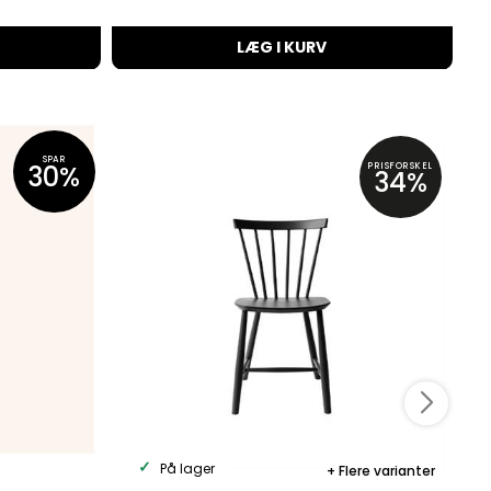
LÆG I KURV
SPAR
30%
PRISFORSKEL
34%
På lager
Flere varianter