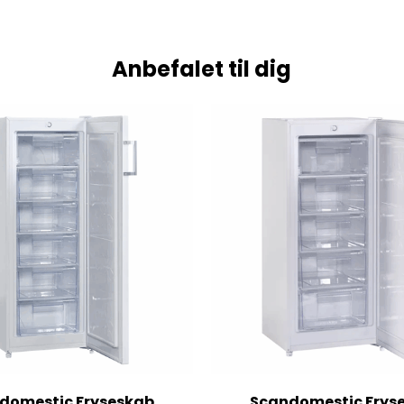
Anbefalet til dig
domestic Fryseskab
Scandomestic Frys