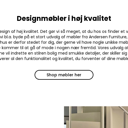
Designmøbler i høj kvalitet
design af høj kvalitet. Det gør vi så meget, at du hos os finder
vi bl.a. byde på et stort udvalg af møbler fra Andersen Furnitur
s er derfor stedet for dig, der gerne vil have nogle unikke møbl
e kommer til at gå af mode i nogen nær fremtid. Vores udvalg af d
rne vil indrette en stilren bolig med smukke detaljer, der skill
verer al den funktionalitet og kvalitet, du forventer af dine møbl
Shop møbler her