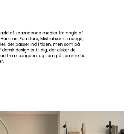
 et væld af spændende møbler fra nogle af
e, Hammel Furniture, Mistral samt mange,
er, der passer ind i tiden, men som på
ansk design er til dig, der elsker de
er sig ud fra mængden, og som på samme tid
er.