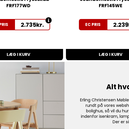
FRF177WD
FRF145WE
2.735
kr.
2.239
PRIS
EC PRIS
LÆG I KURV
LÆG I KURV
Alt hv
Erling Christensen Møble
rundt på vores websh
bolighus, så vil du hu
indenfor isenkram, lam
Der er s