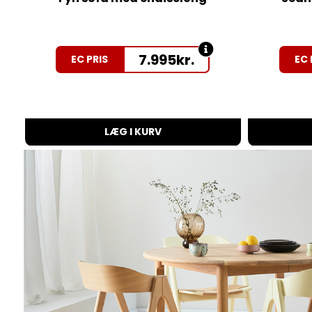
7.995
kr.
EC PRIS
EC 
LÆG I KURV