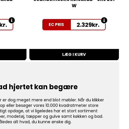
W
kr.
2.329
kr.
EC PRIS
LÆG I KURV
ad hjertet kan begære
r er dog meget mere end blot møbler. Når du klikker
op eller besøger vores 10.000 kvadratmeter store
rtigt opdage, at vi ligeledes har et stort sortiment
per, modetøj, tæpper og gulve samt køkken og bad.
åledes alt hvad, du kunne ønske dig.