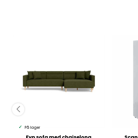
På lager
Fyn sofa med chaiselong
Scan