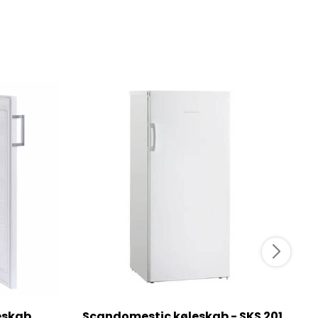
eskab
Scandomestic køleskab - SKS 201