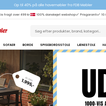
Op til 40% på alle havemøbler fra FDB Møbler
is fragt over 499 kr.
100% danskejet webshop
Prisgaranti
10
SOFAER
BORDE
SPISEBORDSSTOLE
LÆNESTOLE
H