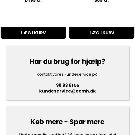
1.499
kr.
559
kr.
LÆG I KURV
LÆG I KURV
Har du brug for hjælp?
Kontakt vores kundeservice på:
98 93 61 55
kundeservice@ecmh.dk
Køb mere - Spar mere
Skal du handle stort ind? Så send os en uforpligtet