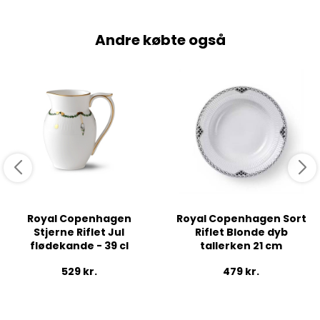
Andre købte også
Royal Copenhagen
Royal Copenhagen Sort
Stjerne Riflet Jul
Riflet Blonde dyb
flødekande - 39 cl
tallerken 21 cm
529
kr.
479
kr.