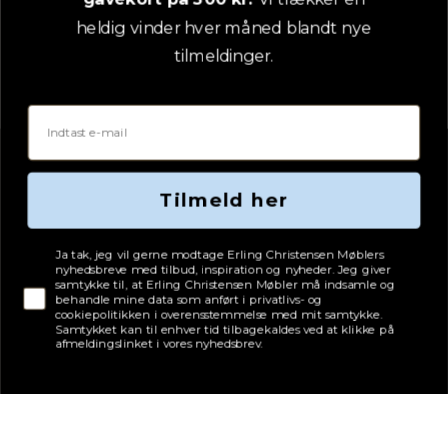
heldig vinder hver måned blandt nye
tilmeldinger.
Email
Tilmeld her
Tjekboks samtykke
Ja tak, jeg vil gerne modtage Erling Christensen Møblers
nyhedsbreve med tilbud, inspiration og nyheder. Jeg giver
samtykke til, at Erling Christensen Møbler må indsamle og
behandle mine data som anført i privatlivs- og
cookiepolitikken i overensstemmelse med mit samtykke.
Samtykket kan til enhver tid tilbagekaldes ved at klikke på
afmeldingslinket i vores nyhedsbrev.
Adresse
Erling Christensen Møbler A/S
Hørmestedvej 342
9870 Sindal
CVR: 75082517