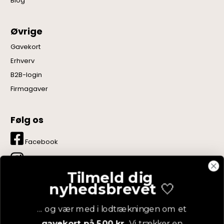
Blog
Øvrige
Gavekort
Erhverv
B2B-login
Firmagaver
Følg os
Facebook
Instagram
Tilmeld dig
LinkedIn
nyhedsbrevet
🤍
YouTube
... og vær med i lodtrækningen om et
gavekort på 500 kr.
Vi trækker en
Pinterest