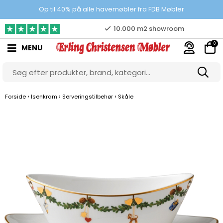
Prisgaranti
Op til 40% på alle havemøbler fra FDB Møbler
10.000 m2 showroom
0
MENU
Gratis & gode parkeringsforhold
›
›
›
Forside
Isenkram
Serveringstilbehør
Skåle