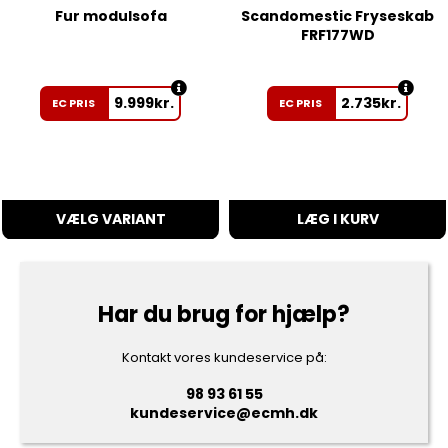
Fur modulsofa
Scandomestic Fryseskab
FRF177WD
9.999
kr.
2.735
kr.
EC PRIS
EC PRIS
VÆLG VARIANT
LÆG I KURV
Har du brug for hjælp?
Kontakt vores kundeservice på:
98 93 61 55
kundeservice@ecmh.dk