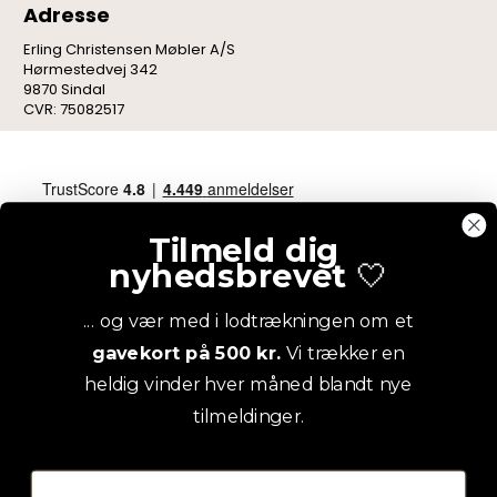
Adresse
Erling Christensen Møbler A/S
Hørmestedvej 342
9870 Sindal
CVR: 75082517
Tilmeld dig
nyhedsbrevet
🤍
... og vær med i lodtrækningen om et
gavekort på 500 kr.
Vi trækker en
heldig vinder hver måned blandt nye
tilmeldinger.
Email