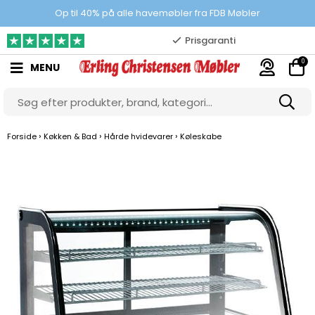
100% danskejet webshop
Op til 40% på alle havemøbler fra FDB Møbler
Prisgaranti
0
MENU
10.000 m2 showroom
Gratis & gode parkeringsforhold
›
›
›
Forside
Køkken & Bad
Hårde hvidevarer
Køleskabe