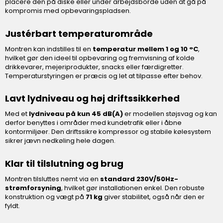
placere den på diske eller under arbejdsborde uden at gå på
kompromis med opbevaringspladsen.
Justérbart temperaturområde
Montren kan indstilles til en
temperatur mellem 1 og 10 °C
,
hvilket gør den ideel til opbevaring og fremvisning af kolde
drikkevarer, mejeriprodukter, snacks eller færdigretter.
Temperaturstyringen er præcis og let at tilpasse efter behov.
Lavt lydniveau og høj driftssikkerhed
Med et
lydniveau på kun 45 dB(A)
er modellen støjsvag og kan
derfor benyttes i områder med kundetrafik eller i åbne
kontormiljøer. Den driftssikre kompressor og stabile kølesystem
sikrer jævn nedkøling hele dagen.
Klar til tilslutning og brug
Montren tilsluttes nemt via en
standard 230V/50Hz-
strømforsyning
, hvilket gør installationen enkel. Den robuste
konstruktion og vægt på
71 kg
giver stabilitet, også når den er
fyldt.