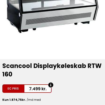
Scancool Displaykøleskab RTW
160
7.499
kr.
EC PRIS