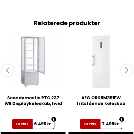
Relaterede produkter
Scandomestic RTC 237
AEG ORK8M391EW
WE Displaykøleskab, hvid
fritstående køleskab
6.499
kr.
7.499
kr.
EC PRIS
EC PRIS