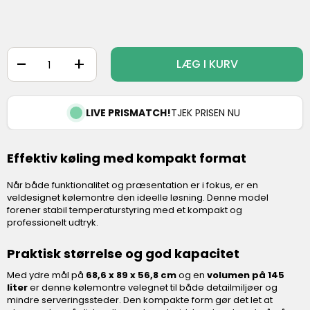
-
+
LÆG I KURV
LIVE PRISMATCH!
TJEK PRISEN NU
Effektiv køling med kompakt format
Når både funktionalitet og præsentation er i fokus, er en
veldesignet kølemontre den ideelle løsning. Denne model
forener stabil temperaturstyring med et kompakt og
professionelt udtryk.
Praktisk størrelse og god kapacitet
Med ydre mål på
68,6 x 89 x 56,8 cm
og en
volumen på 145
liter
er denne kølemontre velegnet til både detailmiljøer og
mindre serveringssteder. Den kompakte form gør det let at