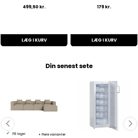
499,50
kr.
179
kr.
LÆG I KURV
LÆG I KURV
Din senest sete
På lager
Flere varianter