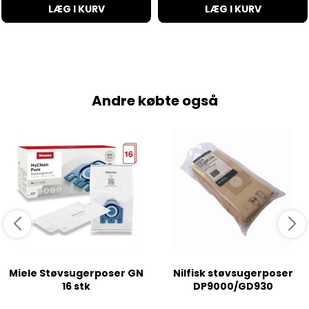
LÆG I KURV
LÆG I KURV
Andre købte også
Miele Støvsugerposer GN
Nilfisk støvsugerposer
16 stk
DP9000/GD930