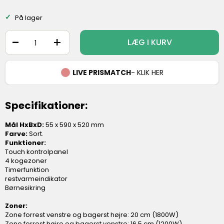
På lager
-
+
LÆG I KURV
LIVE PRISMATCH
- KLIK HER
Specifikationer:
Mål HxBxD:
55 x 590 x 520 mm
Farve:
Sort.
Funktioner:
Touch kontrolpanel
4 kogezoner
Timerfunktion
restvarmeindikator
Børnesikring
Zoner:
Zone forrest venstre og bagerst højre: 20 cm (1800W)
Zone forrest højre og bagerst venstre: 16,5 cm (1200W)