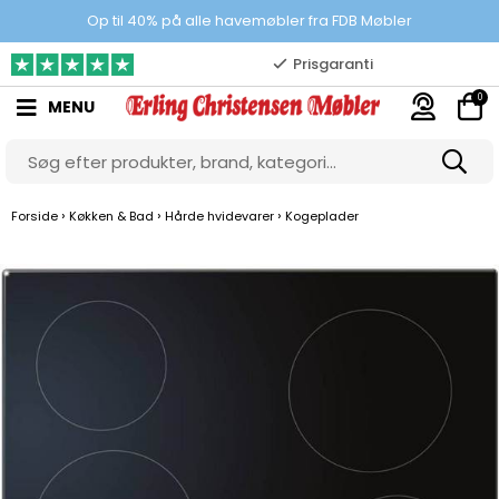
100% danskejet webshop
Op til 40% på alle havemøbler fra FDB Møbler
Prisgaranti
0
MENU
10.000 m2 showroom
Gratis & gode parkeringsforhold
›
›
›
Forside
Køkken & Bad
Hårde hvidevarer
Kogeplader