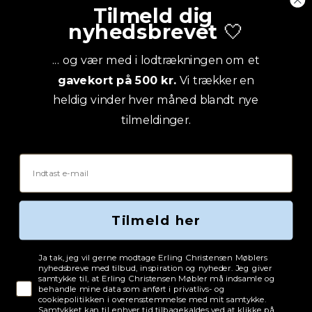
Tilmeld dig
nyhedsbrevet
🤍
... og vær med i lodtrækningen om et
gavekort på 500 kr.
Vi trækker en
heldig vinder hver måned blandt nye
tilmeldinger.
Email
Tilmeld her
Tjekboks samtykke
Ja tak, jeg vil gerne modtage Erling Christensen Møblers
nyhedsbreve med tilbud, inspiration og nyheder. Jeg giver
samtykke til, at Erling Christensen Møbler må indsamle og
behandle mine data som anført i privatlivs- og
cookiepolitikken i overensstemmelse med mit samtykke.
Samtykket kan til enhver tid tilbagekaldes ved at klikke på