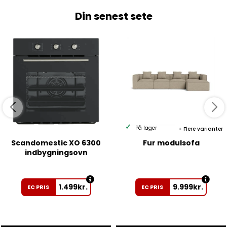
Din senest sete
På lager
Flere varianter
Scandomestic XO 6300
Fur modulsofa
indbygningsovn
1.499
kr.
9.999
kr.
EC PRIS
EC PRIS