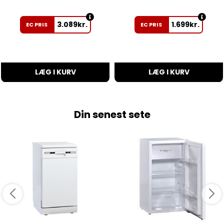
3.089
kr.
1.699
kr.
EC PRIS
EC PRIS
LÆG I KURV
LÆG I KURV
Din senest sete