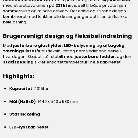
med et bruttovolumen på
231 liter
, ideelt til både private hjem,
sommerhuse og mindre erhverv. Det enkle og stilrene design
kombineret med funktionelle løsninger gør det til en driftssikker
køleløsning.
Brugervenligt design og fleksibel indretning
Med
justerbare glashylder
,
LED-belysning
og
aftagelig
tætningsliste
får du fleksibilitet og nem vedligeholdelse i
hverdagen. Skabet står stabilt med
justerbare fødder
, og den
statisk køling
sikrer ensartet temperatur i hele kabinettet.
Highlights:
Kapacitet
: 231 liter
Mål (HxBxD)
: 1440 x 540 x 580 mm
Statisk køling
LED-lys
i kabinettet