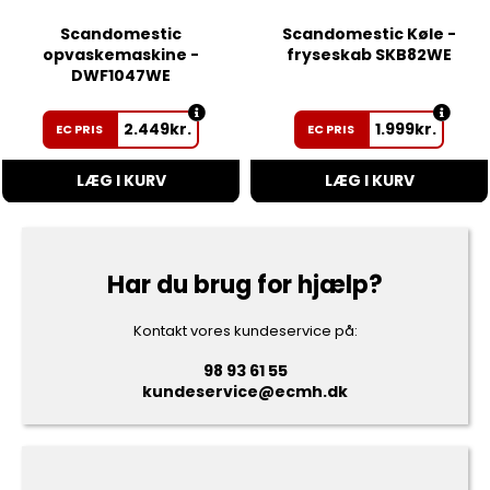
Scandomestic
Scandomestic Køle -
opvaskemaskine -
fryseskab SKB82WE
DWF1047WE
2.449
kr.
1.999
kr.
EC PRIS
EC PRIS
LÆG I KURV
LÆG I KURV
Har du brug for hjælp?
Kontakt vores kundeservice på:
98 93 61 55
kundeservice@ecmh.dk