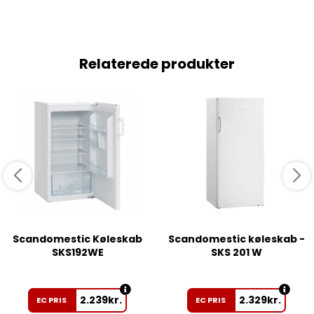
Relaterede produkter
Scandomestic Køleskab
Scandomestic køleskab -
SKS192WE
SKS 201 W
2.239
kr.
2.329
kr.
EC PRIS
EC PRIS