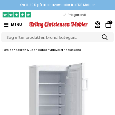
100% danskejet webshop
Op til 40% på alle havemøbler fra FDB Møbler
Prisgaranti
0
MENU
10.000 m2 showroom
Gratis & gode parkeringsforhold
›
›
›
Forside
Køkken & Bad
Hårde hvidevarer
Køleskabe