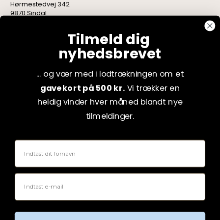
Hørmestedvej 342
9870 Sindal
CVR: 75082517
Tilmeld dig
nyhedsbrevet
... og vær med i lodtrækningen om et
gavekort på 500 kr.
Vi trækker en
heldig vinder hver måned blandt nye
tilmeldinger.
Fornavn
Email