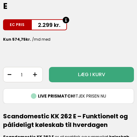
E
2.299
kr.
EC PRIS
-
+
LÆG I KURV
LIVE PRISMATCH!
TJEK PRISEN NU
Scandomestic KK 262 E – Funktionelt og
pålideligt køleskab til hverdagen
Scandomestic KK 262 E
er et praktisk og rummeligt
køleskab