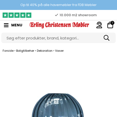
Prisgaranti
Op til 40% på alle havemøbler fra FDB Møbler
10.000 m2 showroom
0
MENU
Gratis & gode parkeringsforhold
›
›
›
Forside
Boligtilbehør
Dekoration
Vaser