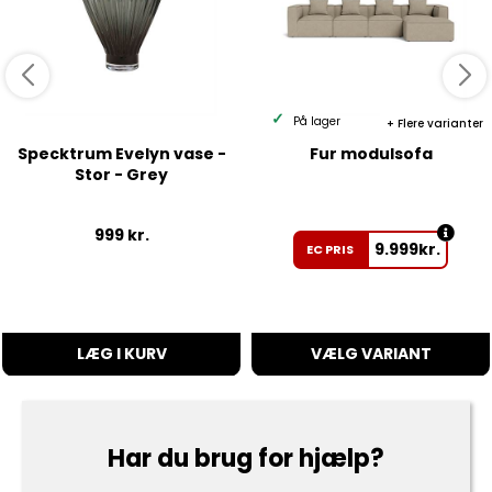
På lager
Flere varianter
Specktrum Evelyn vase -
Fur modulsofa
Stor - Grey
999
kr.
9.999
kr.
EC PRIS
LÆG I KURV
VÆLG VARIANT
Har du brug for hjælp?