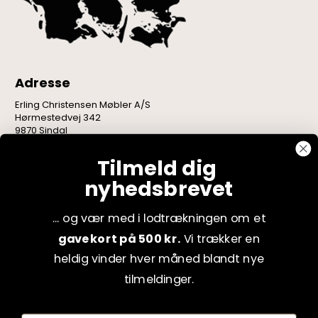
Adresse
Erling Christensen Møbler A/S
Hørmestedvej 342
9870 Sindal
CVR: 75082517
Tilmeld dig
nyhedsbrevet
... og vær med i lodtrækningen om et
gavekort på 500 kr.
Vi trækker en
heldig vinder hver måned blandt nye
tilmeldinger.
Fornavn