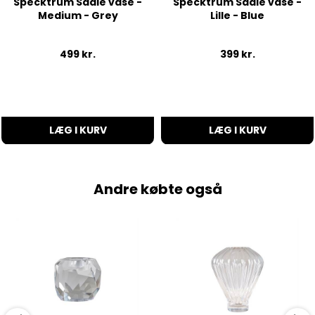
Specktrum Sadie vase -
Specktrum Sadie vase -
Medium - Grey
Lille - Blue
499
kr.
399
kr.
LÆG I KURV
LÆG I KURV
Andre købte også