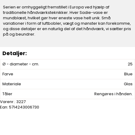
Serien er omhyggeligt fremstillet i Europa ved hjælp af
traditionelle håndværksteknikker. Hver Sadie-vase er
mundblæst, hvilket gør hver eneste vase helt unik. Små
variationer i form af luftbobler, vægt og mønster kan forekomme,
og disse detaljer er en naturlig del af det håndværk, vi sætter pris
på og beundrer.
Ø - diameter - cm.
25
Farve
Blue
Materiale
Glas
Tåler
Rengøres i hånden.
Varenr.:
3227
Ean: 5714243006730