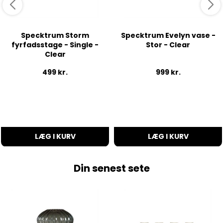
Specktrum Storm
Specktrum Evelyn vase -
fyrfadsstage - Single -
Stor - Clear
Clear
499
kr.
999
kr.
LÆG I KURV
LÆG I KURV
Din senest sete