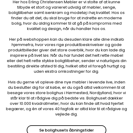
Her hos Erling Christensen Møbler er vi stolte af at kunne
tilbyde et stort og varieret udvalg af møbler, senge,
boligtilbehør samt isenkram og modetøj i høj kvalitet. Hos os
finder du alt det, du skal bruge for at indrette en moderne
bolig, hvor du aldrig kommer til at gå på kompromis med
kvalitet og design, når du handler hos os.
Her på webshoppen kan du desuden klare alle dine indkøb
hjemmefra, hvor vores rige produktbeskrivelser og gode
produktbilleder giver det store overblik, hvor du kan lade dig
inspirere på livet løs. Når du har fundet det helt rette møbel
eller det helt rette stykke boligtilbehør, sender vi naturligvis din
bestilling direkte afsted til dig, hvilket altid vil foregå hurtigt og
uden ekstra omkostninger for dig.
Hvis du gerne vil opleve dine nye møbler i levende live, inden
du beslutter dig for at købe, er du også altid velkommen til at
besøge vores store bolighus i Hørmested, Nordjylland, hvor vi
står klar til at rådgive dig på bedste vis. Bolighuset dækker
over 10.000 kvadratmeter, hvor du kan finde alt hvad hjertet
begærer, og én af vores 40 fagfolk er altid klar til at rådgive og
vejlede dig.
Se bolighusets åbningstider