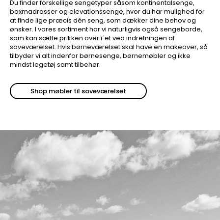
Du finder forskellige sengetyper såsom kontinentalsenge,
boxmadrasser og elevationssenge, hvor du har mulighed for
at finde lige præcis dén seng, som dækker dine behov og
ønsker. I vores sortiment har vi naturligvis også sengeborde,
som kan sætte prikken over i´et ved indretningen af
soveværelset. Hvis børneværelset skal have en makeover, så
tilbyder vi alt indenfor børnesenge, børnemøbler og ikke
mindst legetøj samt tilbehør.
Shop møbler til soveværelset