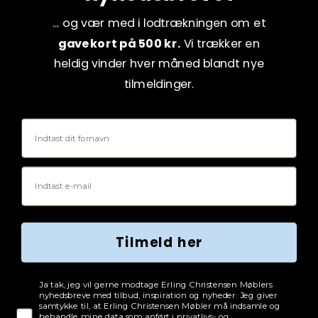
... og vær med i lodtrækningen om et
gavekort på 500 kr.
Vi trækker en
heldig vinder hver måned blandt nye
tilmeldinger.
Fornavn
Email
Tilmeld her
Tjekboks samtykke
Ja tak, jeg vil gerne modtage Erling Christensen Møblers
nyhedsbreve med tilbud, inspiration og nyheder. Jeg giver
samtykke til, at Erling Christensen Møbler må indsamle og
behandle mine data som anført i privatlivs- og