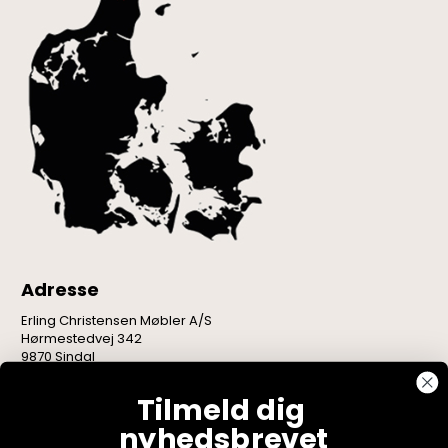
Adresse
Erling Christensen Møbler A/S
Hørmestedvej 342
9870 Sindal
CVR: 75082517
Tilmeld dig
nyhedsbrevet