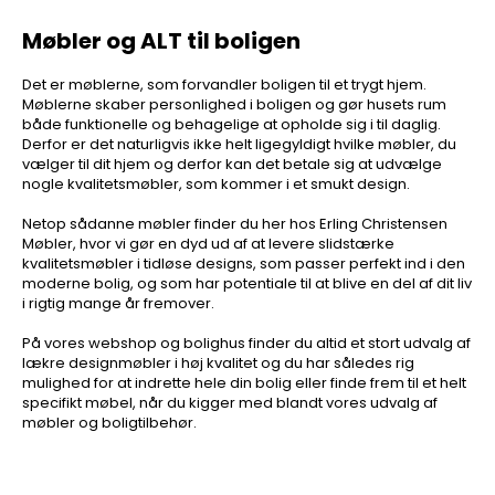
Møbler og ALT til boligen
Det er møblerne, som forvandler boligen til et trygt hjem.
Møblerne skaber personlighed i boligen og gør husets rum
både funktionelle og behagelige at opholde sig i til daglig.
Derfor er det naturligvis ikke helt ligegyldigt hvilke møbler, du
vælger til dit hjem og derfor kan det betale sig at udvælge
nogle kvalitetsmøbler, som kommer i et smukt design.
Netop sådanne møbler finder du her hos Erling Christensen
Møbler, hvor vi gør en dyd ud af at levere slidstærke
kvalitetsmøbler i tidløse designs, som passer perfekt ind i den
moderne bolig, og som har potentiale til at blive en del af dit liv
i rigtig mange år fremover.
På vores webshop og bolighus finder du altid et stort udvalg af
lækre designmøbler i høj kvalitet og du har således rig
mulighed for at indrette hele din bolig eller finde frem til et helt
specifikt møbel, når du kigger med blandt vores udvalg af
møbler og boligtilbehør.