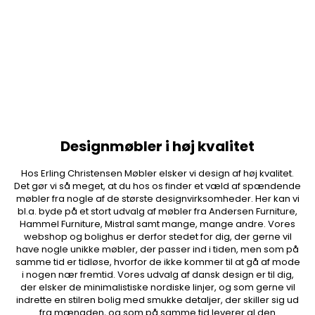
Designmøbler i høj kvalitet
Hos Erling Christensen Møbler elsker vi design af høj kvalitet.
Det gør vi så meget, at du hos os finder et væld af spændende
møbler fra nogle af de største designvirksomheder. Her kan vi
bl.a. byde på et stort udvalg af møbler fra Andersen Furniture,
Hammel Furniture, Mistral samt mange, mange andre. Vores
webshop og bolighus er derfor stedet for dig, der gerne vil
have nogle unikke møbler, der passer ind i tiden, men som på
samme tid er tidløse, hvorfor de ikke kommer til at gå af mode
i nogen nær fremtid. Vores udvalg af dansk design er til dig,
der elsker de minimalistiske nordiske linjer, og som gerne vil
indrette en stilren bolig med smukke detaljer, der skiller sig ud
fra mængden, og som på samme tid leverer al den