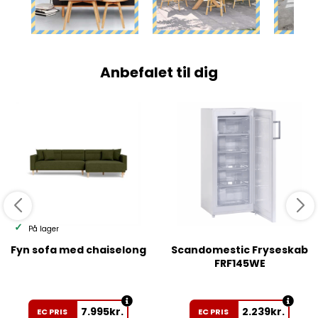
Anbefalet til dig
På lager
Fyn sofa med chaiselong
Scandomestic Fryseskab
FRF145WE
7.995
kr.
2.239
kr.
EC PRIS
EC PRIS