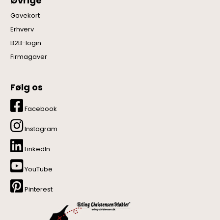
Øvrige
Gavekort
Erhverv
B2B-login
Firmagaver
Følg os
Facebook
Instagram
LinkedIn
YouTube
Pinterest