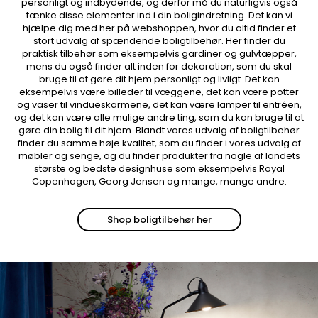
personligt og indbydende, og derfor må du naturligvis også
tænke disse elementer ind i din boligindretning. Det kan vi
hjælpe dig med her på webshoppen, hvor du altid finder et
stort udvalg af spændende boligtilbehør. Her finder du
praktisk tilbehør som eksempelvis gardiner og gulvtæpper,
mens du også finder alt inden for dekoration, som du skal
bruge til at gøre dit hjem personligt og livligt. Det kan
eksempelvis være billeder til væggene, det kan være potter
og vaser til vindueskarmene, det kan være lamper til entréen,
og det kan være alle mulige andre ting, som du kan bruge til at
gøre din bolig til dit hjem. Blandt vores udvalg af boligtilbehør
finder du samme høje kvalitet, som du finder i vores udvalg af
møbler og senge, og du finder produkter fra nogle af landets
største og bedste designhuse som eksempelvis Royal
Copenhagen, Georg Jensen og mange, mange andre.
Shop boligtilbehør her