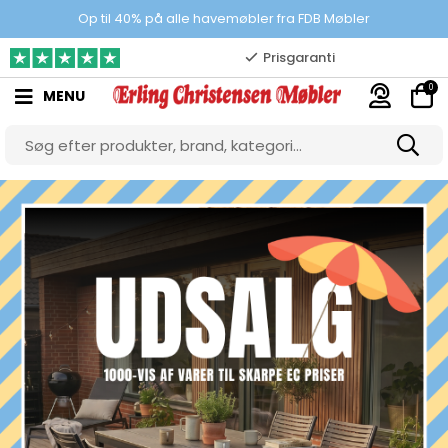
Op til 40% på alle havemøbler fra FDB Møbler
Prisgaranti
10.000 m2 showroom
0
MENU
Gratis & gode parkeringsforhold