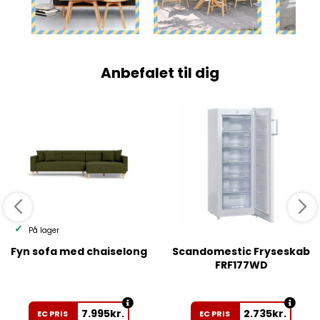
Anbefalet til dig
På lager
Fyn sofa med chaiselong
Scandomestic Fryseskab
FRF177WD
7.995
kr.
2.735
kr.
EC PRIS
EC PRIS