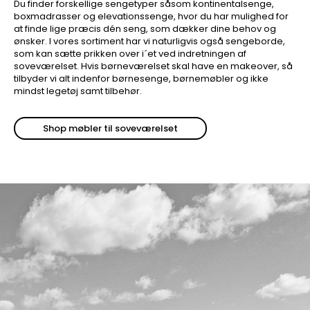
Du finder forskellige sengetyper såsom kontinentalsenge,
boxmadrasser og elevationssenge, hvor du har mulighed for
at finde lige præcis dén seng, som dækker dine behov og
ønsker. I vores sortiment har vi naturligvis også sengeborde,
som kan sætte prikken over i´et ved indretningen af
soveværelset. Hvis børneværelset skal have en makeover, så
tilbyder vi alt indenfor børnesenge, børnemøbler og ikke
mindst legetøj samt tilbehør.
Shop møbler til soveværelset