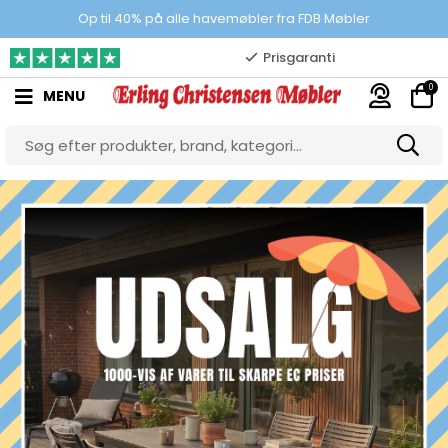
100% danskejet webshop
Op til 40% på alle havemøbler fra FDB Møbler
Prisgaranti
10.000 m2 showroom
0
MENU
Gratis & gode parkeringsforhold