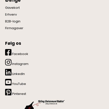
Øvrige
Gavekort
Erhverv
B2B-login
Firmagaver
Følg os
Facebook
Instagram
LinkedIn
YouTube
Pinterest