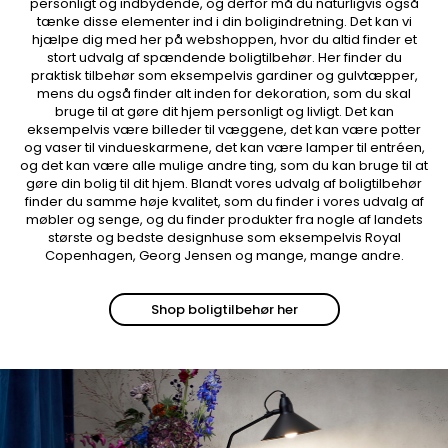
personligt og indbydende, og derfor må du naturligvis også
tænke disse elementer ind i din boligindretning. Det kan vi
hjælpe dig med her på webshoppen, hvor du altid finder et
stort udvalg af spændende boligtilbehør. Her finder du
praktisk tilbehør som eksempelvis gardiner og gulvtæpper,
mens du også finder alt inden for dekoration, som du skal
bruge til at gøre dit hjem personligt og livligt. Det kan
eksempelvis være billeder til væggene, det kan være potter
og vaser til vindueskarmene, det kan være lamper til entréen,
og det kan være alle mulige andre ting, som du kan bruge til at
gøre din bolig til dit hjem. Blandt vores udvalg af boligtilbehør
finder du samme høje kvalitet, som du finder i vores udvalg af
møbler og senge, og du finder produkter fra nogle af landets
største og bedste designhuse som eksempelvis Royal
Copenhagen, Georg Jensen og mange, mange andre.
Shop boligtilbehør her