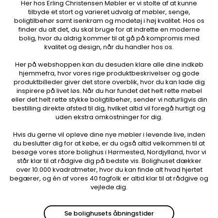
Her hos Erling Christensen Møbler er vi stolte af at kunne
tilbyde et stort og varieret udvalg af møbler, senge,
boligtilbehør samt isenkram og modetøj i høj kvalitet. Hos os
finder du alt det, du skal bruge for at indrette en moderne
bolig, hvor du aldrig kommer til at gå på kompromis med
kvalitet og design, når du handler hos os.
Her på webshoppen kan du desuden klare alle dine indkøb
hjemmefra, hvor vores rige produktbeskrivelser og gode
produktbilleder giver det store overblik, hvor du kan lade dig
inspirere på livet løs. Når du har fundet det helt rette møbel
eller det helt rette stykke boligtilbehør, sender vi naturligvis din
bestilling direkte afsted til dig, hvilket altid vil foregå hurtigt og
uden ekstra omkostninger for dig.
Hvis du gerne vil opleve dine nye møbler i levende live, inden
du beslutter dig for at købe, er du også altid velkommen til at
besøge vores store bolighus i Hørmested, Nordjylland, hvor vi
står klar til at rådgive dig på bedste vis. Bolighuset dækker
over 10.000 kvadratmeter, hvor du kan finde alt hvad hjertet
begærer, og én af vores 40 fagfolk er altid klar til at rådgive og
vejlede dig.
Se bolighusets åbningstider