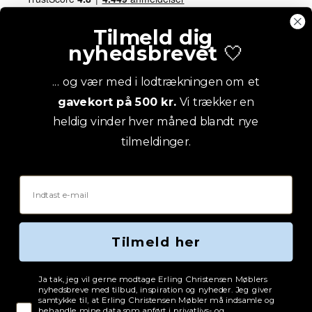
Tilmeld dig
nyhedsbrevet
🤍
... og vær med i lodtrækningen om et
gavekort på 500 kr.
Vi trækker en
heldig vinder hver måned blandt nye
tilmeldinger.
Email
Tilmeld her
Tjekboks samtykke
Ja tak, jeg vil gerne modtage Erling Christensen Møblers
nyhedsbreve med tilbud, inspiration og nyheder. Jeg giver
samtykke til, at Erling Christensen Møbler må indsamle og
behandle mine data som anført i privatlivs- og