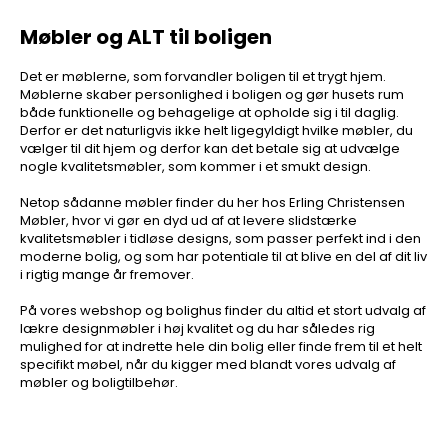
Møbler og ALT til boligen
Det er møblerne, som forvandler boligen til et trygt hjem.
Møblerne skaber personlighed i boligen og gør husets rum
både funktionelle og behagelige at opholde sig i til daglig.
Derfor er det naturligvis ikke helt ligegyldigt hvilke møbler, du
vælger til dit hjem og derfor kan det betale sig at udvælge
nogle kvalitetsmøbler, som kommer i et smukt design.
Netop sådanne møbler finder du her hos Erling Christensen
Møbler, hvor vi gør en dyd ud af at levere slidstærke
kvalitetsmøbler i tidløse designs, som passer perfekt ind i den
moderne bolig, og som har potentiale til at blive en del af dit liv
i rigtig mange år fremover.
På vores webshop og bolighus finder du altid et stort udvalg af
lækre designmøbler i høj kvalitet og du har således rig
mulighed for at indrette hele din bolig eller finde frem til et helt
specifikt møbel, når du kigger med blandt vores udvalg af
møbler og boligtilbehør.