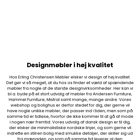
Designmøbler i høj kvalitet
Hos Erling Christensen Møbler elsker vi design af høj kvalitet.
Det gør vi så meget, at du hos os finder et væld af spændende
møbler fra nogle af de største designvirksomheder. Her kan vi
bl.a. byde på et stort udvalg af møbler fra Andersen Furniture,
Hammel Furniture, Mistral samt mange, mange andre. Vores
webshop og bolighus er derfor stedet for dig, der gerne vil
have nogle unikke møbler, der passer ind i tiden, men som på
samme tid er tidløse, hvorfor de ikke kommer til at gå af mode
i nogen nær fremtid. Vores udvalg af dansk design er til dig,
der elsker de minimalistiske nordiske linjer, og som gerne vil
indrette en stilren bolig med smukke detaljer, der skiller sig ud
fra mængden, og som på samme tid leverer al den