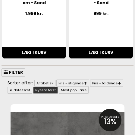
cm - Sand
- Sand
1.999
kr.
999
kr.
LÆG I KURV
LÆG I KURV
FILTER
Alfabetisk
Pris - stigende
Pris - faldende
Ældste først
Nyeste først
Mest populære
PRISFORSKEL
13%