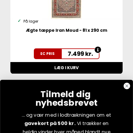
På lager
Ægte tæppe Iran Moud - 81 x 290 cm
7.499
kr.
EC PRIS
LÆG I KURV
Tilmeld dig
nyhedsbrevet
... og vær med i lodtrækningen om et
gavekort på 500 kr.
Vi trækker en
heldig vinder hver måned blandt nye