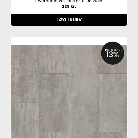
Leverandør vejl. pris pr. 01.08.2025:
229 kr.
LÆG I KURV
PRISFORSKEL
13%