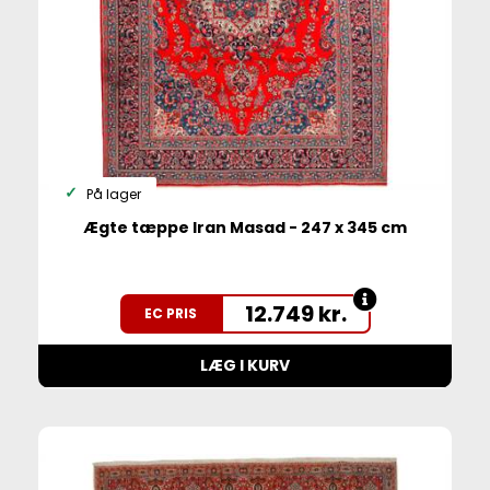
På lager
Ægte tæppe Iran Masad - 247 x 345 cm
12.749
kr.
EC PRIS
LÆG I KURV