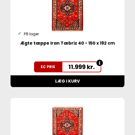
På lager
Ægte tæppe Iran Tæbriz 40 - 150 x 192 cm
11.999
kr.
EC PRIS
LÆG I KURV