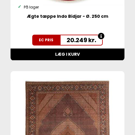
På lager
Ægte tæppe Indo Bidjar - Ø. 250 cm
20.249
kr.
EC PRIS
LÆG I KURV