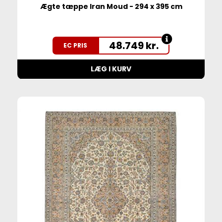
Ægte tæppe Iran Moud - 294 x 395 cm
48.749
kr.
EC PRIS
LÆG I KURV