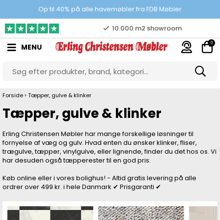
Prisgaranti
Op til 40% på alle havemøbler fra FDB Møbler
10.000 m2 showroom
0
MENU
Gratis & gode parkeringsforhold
›
Forside
Tæpper, gulve & klinker
Tæpper, gulve & klinker
Erling Christensen Møbler har mange forskellige løsninger til
fornyelse af væg og gulv. Hvad enten du ønsker klinker, fliser,
trægulve, tæpper, vinylgulve, eller lignende, finder du det hos os. Vi
har desuden også tæpperester til en god pris.
Køb online eller i vores bolighus! - Altid gratis levering på alle
ordrer over 499 kr. i hele Danmark ✔ Prisgaranti ✔