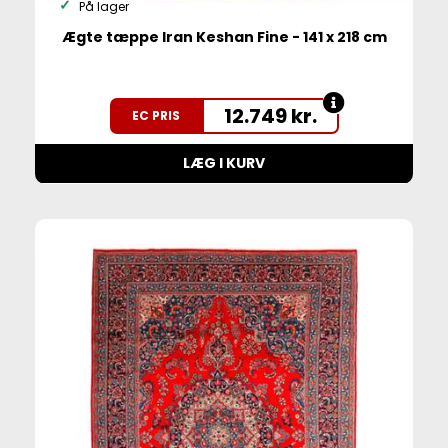
På lager
Ægte tæppe Iran Keshan Fine - 141 x 218 cm
12.749
kr.
EC PRIS
LÆG I KURV