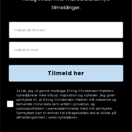
tilmeldinger.
Fornavn
Email
På lager
Tilmeld her
Ægte tæppe Iran Bidjar - 250 x 332 cm
Tjekboks samtykke
Ja tak, jeg vil gerne modtage Erling Christensen Møblers
nyhedsbreve med tilbud, inspiration og nyheder. Jeg giver
samtykke til, at Erling Christensen Møbler må indsamle og
29.999
kr.
EC PRIS
behandle mine data som anført i privatlivs- og
cookiepolitikken i overensstemmelse med mit samtykke.
Samtykket kan til enhver tid tilbagekaldes ved at klikke på
LÆG I KURV
afmeldingslinket i vores nyhedsbrev.