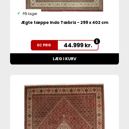
På lager
Ægte tæppe Indo Tæbriz - 299 x 402 cm
44.999
kr.
EC PRIS
LÆG I KURV