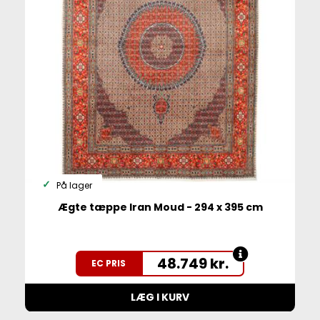
På lager
Ægte tæppe Iran Moud - 294 x 395 cm
48.749
kr.
EC PRIS
LÆG I KURV