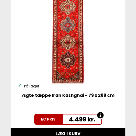
På lager
Ægte tæppe Iran Kashghai - 79 x 289 cm
4.499
kr.
EC PRIS
LÆG I KURV