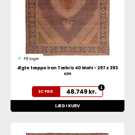
På lager
Ægte tæppe Iran Tæbriz 40 Mahi - 297 x 393
cm
48.749
kr.
EC PRIS
LÆG I KURV