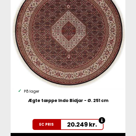
På lager
Ægte tæppe Indo Bidjar - Ø. 251 cm
20.249
kr.
EC PRIS