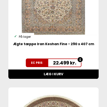
På lager
Ægte tæppe Iran Keshan Fine - 290 x 407 cm
22.499
kr.
EC PRIS
LÆG I KURV