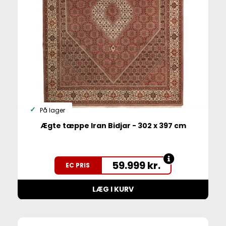
På lager
Ægte tæppe Iran Bidjar - 302 x 397 cm
59.999
kr.
EC PRIS
LÆG I KURV