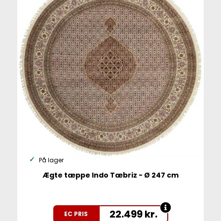
På lager
Ægte tæppe Indo Tæbriz - Ø 247 cm
22.499
kr.
EC PRIS