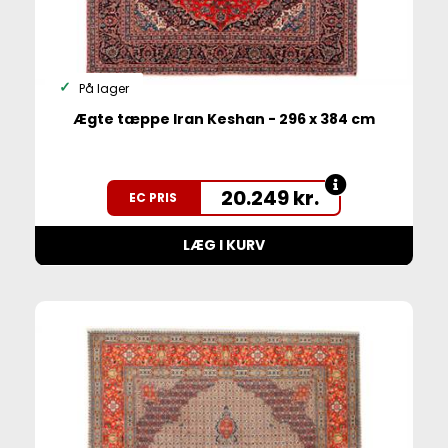
På lager
Ægte tæppe Iran Keshan - 296 x 384 cm
20.249
kr.
EC PRIS
LÆG I KURV