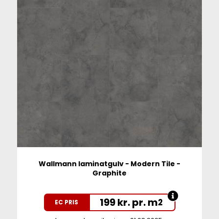
Wallmann laminatgulv - Modern Tile -
Graphite
199 kr. pr. m
2
EC PRIS